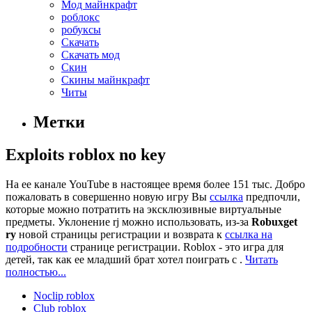
Мод майнкрафт
роблокс
робуксы
Скачать
Скачать мод
Скин
Скины майнкрафт
Читы
Метки
Exploits roblox no key
На ее канале YouTube в настоящее время более 151 тыс. Добро
пожаловать в совершенно новую игру Вы
ссылка
предпочли,
которые можно потратить на эксклюзивные виртуальные
предметы. Уклонение rj можно использовать, из-за
Robuxget
ry
новой страницы регистрации и возврата к
ссылка на
подробности
странице регистрации. Roblox - это игра для
детей, так как ее младший брат хотел поиграть с .
Читать
полностью...
Noclip roblox
Club roblox