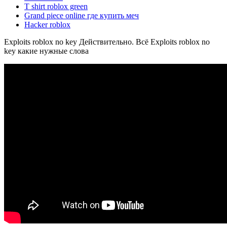
T shirt roblox green
Grand piece online где купить меч
Hacker roblox
Exploits roblox no key Действительно. Всё Exploits roblox no
key какие нужные слова