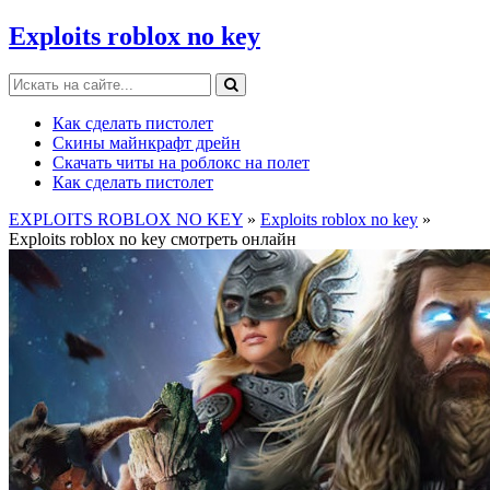
Exploits roblox no key
Как сделать пистолет
Скины майнкрафт дрейн
Скачать читы на роблокс на полет
Как сделать пистолет
EXPLOITS ROBLOX NO KEY
»
Exploits roblox no key
»
Exploits roblox no key смотреть онлайн