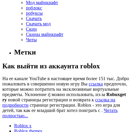
Мод майнкрафт
роблокс
робуксы
Скачать
Скачать мод
Скин
Скины майнкрафт
Читы
Метки
Как выйти из аккаунта roblox
На ее канале YouTube в настоящее время более 151 тыс. Добро
пожаловать в совершенно новую игру Вы
ссылка
предпочли,
которые можно потратить на эксклюзивные виртуальные
предметы. Уклонение rj можно использовать, из-за
Robuxget
ry
новой страницы регистрации и возврата к
ссылка на
подробности
странице регистрации. Roblox - это игра для
детей, так как ее младший брат хотел поиграть с .
Читать
полностью...
Roblox x
Roblox themes