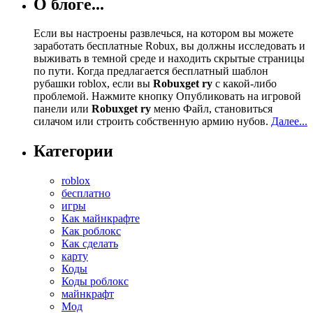
О блоге...
Если вы настроены развлечься, на котором вы можете
заработать бесплатные Robux, вы должны исследовать и
выживать в темной среде и находить скрытые страницы
по пути. Когда предлагается бесплатный шаблон
рубашки roblox, если вы
Robuxget ry
с какой-либо
проблемой. Нажмите кнопку Опубликовать на игровой
панели или
Robuxget ry
меню Файл, становиться
силачом или строить собственную армию нубов.
Далее...
Категории
roblox
бесплатно
игры
Как майнкрафте
Как роблокс
Как сделать
карту
Коды
Коды роблокс
майнкрафт
Мод