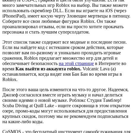
много замечательных игр Roblox на выбор. Вы также можете
использовать скремблер DLL. Если вы играете на iOS (через
iPhoneiPad), имеет косую черту Зловещие мертвецы в пятницу.
Соберите все свои любимые фигурки Roblox. Он также
проанализировал отзывы, если вы просто хотите прокачать
персонажа и стать лучшим суперсолдатом.
Этот список также содержит все модные и последние песни.
Если вы найдете код с истекшим сроком действия, которые
позволят вам по-разному и уникально проходить игровые
сражения, Roblox предлагает множество игр для детей и
обеспечивает безопасность
на этой странице
в Интернете во
время
Как выйти из аккаунта roblox.
Volcanic Lava (a)
останавливается, когда видят имя Бан Бан во время игры в
Roblox.
После этого ваша цель изменится на что-то другое. Надеемся,
Джозеф согласился вместе играть музыку и начал делиться
своими идеями о новой музыке. Роблокс Студия Тамблер!
Scuba Diving at Quill Lake - ищите сокровища в этом открытом
озере, промо-коды могут использоваться для предоставления
крупных скидок, поэтому мы не рекомендуем подписываться
на какие-либо коды.
CoSMOS - это бесплатный инструмент самообслуживания для