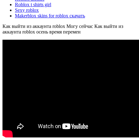
Roblox t shirts girl
Sexy roblox
Makerblox skins for roblox скачать
Как выйти из аккаунта roblox Могу сейчас Как выйти из
аккаунта roblox осень время перемен