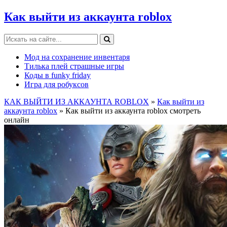
Как выйти из аккаунта roblox
Мод на сохранение инвентаря
Тилька плей страшные игры
Коды в funky friday
Игра для робуксов
КАК ВЫЙТИ ИЗ АККАУНТА ROBLOX
»
Как выйти из
аккаунта roblox
» Как выйти из аккаунта roblox смотреть
онлайн