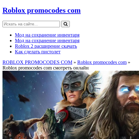
Roblox promocodes com
Мод на сохранение инвентаря
Мод на сохранение инвентаря
Roblox 2 расширение скачать
Как сделать пистолет
ROBLOX PROMOCODES COM
»
Roblox promocodes com
»
Roblox promocodes com смотреть онлайн