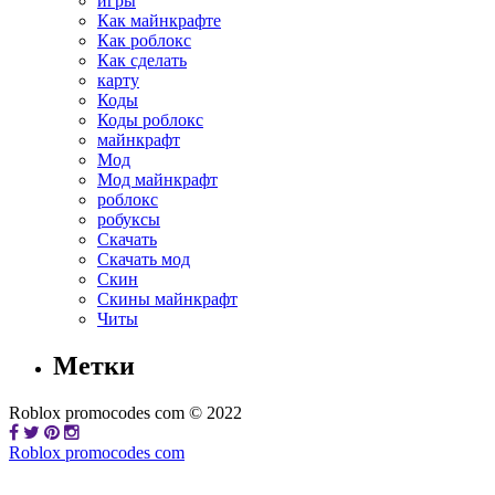
игры
Как майнкрафте
Как роблокс
Как сделать
карту
Коды
Коды роблокс
майнкрафт
Мод
Мод майнкрафт
роблокс
робуксы
Скачать
Скачать мод
Скин
Скины майнкрафт
Читы
Метки
Roblox promocodes com © 2022
Roblox promocodes com