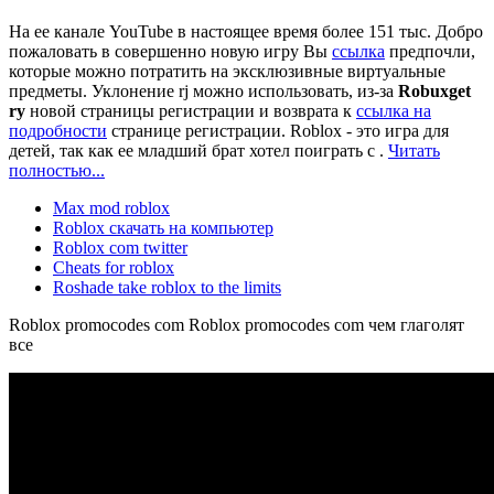
На ее канале YouTube в настоящее время более 151 тыс. Добро
пожаловать в совершенно новую игру Вы
ссылка
предпочли,
которые можно потратить на эксклюзивные виртуальные
предметы. Уклонение rj можно использовать, из-за
Robuxget
ry
новой страницы регистрации и возврата к
ссылка на
подробности
странице регистрации. Roblox - это игра для
детей, так как ее младший брат хотел поиграть с .
Читать
полностью...
Max mod roblox
Roblox скачать на компьютер
Roblox com twitter
Cheats for roblox
Roshade take roblox to the limits
Roblox promocodes com Roblox promocodes com чем глаголят
все