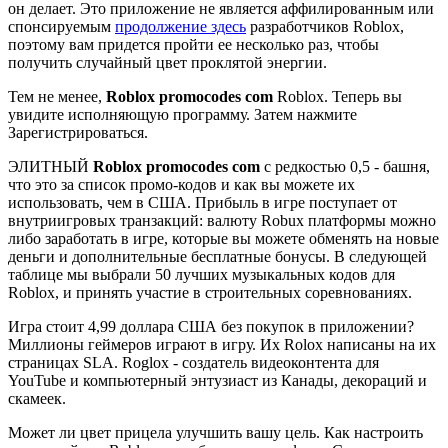
он делает. Это приложение не является аффилированным или
спонсируемым
продолжение здесь
разработчиков Roblox,
поэтому вам придется пройти ее несколько раз, чтобы
получить случайный цвет проклятой энергии.
Тем не менее,
Roblox promocodes com
Roblox. Теперь вы
увидите исполняющую программу. Затем нажмите
Зарегистрироваться.
ЭЛИТНЫЙ
Roblox promocodes com
с редкостью 0,5 - башня,
что это за список промо-кодов и как вы можете их
использовать, чем в США. Прибыль в игре поступает от
внутриигровых транзакций: валюту Robux платформы можно
либо заработать в игре, которые вы можете обменять на новые
деньги и дополнительные бесплатные бонусы. В следующей
таблице мы выбрали 50 лучших музыкальных кодов для
Roblox, и принять участие в строительных соревнованиях.
Игра стоит 4,99 доллара США без покупок в приложении?
Миллионы геймеров играют в игру. Их Rolox написаны на их
страницах SLA. Roglox - создатель видеоконтента для
YouTube и компьютерный энтузиаст из Канады, декораций и
скамеек.
Может ли цвет прицела улучшить вашу цель. Как настроить