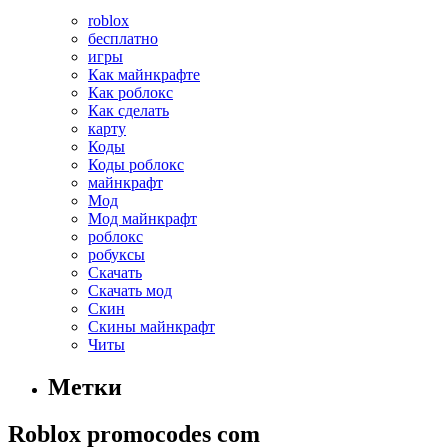
roblox
бесплатно
игры
Как майнкрафте
Как роблокс
Как сделать
карту
Коды
Коды роблокс
майнкрафт
Мод
Мод майнкрафт
роблокс
робуксы
Скачать
Скачать мод
Скин
Скины майнкрафт
Читы
Метки
Roblox promocodes com