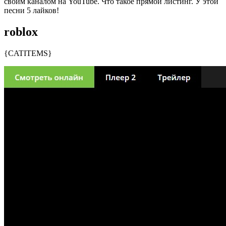
своим каналом на YouTube. Что такое прямой листинг. У этой
песни 5 лайков!
roblox
{CATITEMS}