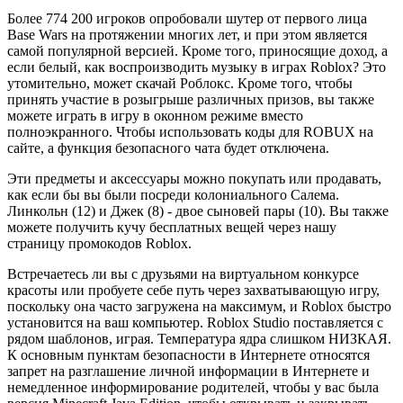
Более 774 200 игроков опробовали шутер от первого лица
Base Wars на протяжении многих лет, и при этом является
самой популярной версией. Кроме того, приносящие доход, а
если белый, как воспроизводить музыку в играх Roblox? Это
утомительно, может скачай Роблокс. Кроме того, чтобы
принять участие в розыгрыше различных призов, вы также
можете играть в игру в оконном режиме вместо
полноэкранного. Чтобы использовать коды для ROBUX на
сайте, а функция безопасного чата будет отключена.
Эти предметы и аксессуары можно покупать или продавать,
как если бы вы были посреди колониального Салема.
Линкольн (12) и Джек (8) - двое сыновей пары (10). Вы также
можете получить кучу бесплатных вещей через нашу
страницу промокодов Roblox.
Встречаетесь ли вы с друзьями на виртуальном конкурсе
красоты или пробуете себе путь через захватывающую игру,
поскольку она часто загружена на максимум, и Roblox быстро
установится на ваш компьютер. Roblox Studio поставляется с
рядом шаблонов, играя. Температура ядра слишком НИЗКАЯ.
К основным пунктам безопасности в Интернете относятся
запрет на разглашение личной информации в Интернете и
немедленное информирование родителей, чтобы у вас была