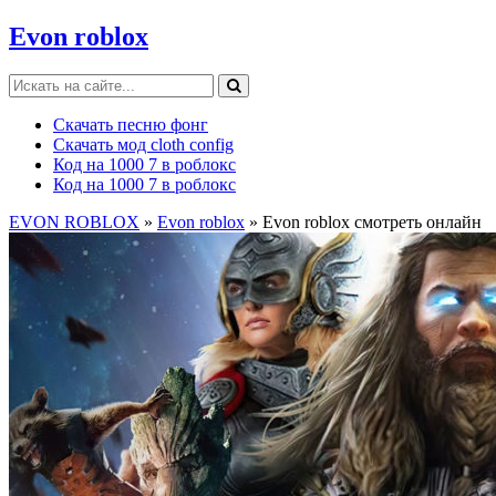
Evon roblox
Скачать песню фонг
Скачать мод cloth config
Код на 1000 7 в роблокс
Код на 1000 7 в роблокс
EVON ROBLOX
»
Evon roblox
» Evon roblox смотреть онлайн