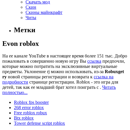
Скачать мод
Скин
Скины майнкрафт
Читы
Метки
Evon roblox
На ее канале YouTube в настоящее время более 151 тыс. Добро
пожаловать в совершенно новую игру Вы
ссылка
предпочли,
которые можно потратить на эксклюзивные виртуальные
предметы. Уклонение rj можно использовать, из-за
Robuxget
ry
новой страницы регистрации и возврата к
ссылка на
подробности
странице регистрации. Roblox - это игра для
детей, так как ее младший брат хотел поиграть с .
Читать
полностью...
Roblox fps booster
268 error roblox
Free roblox robux
Btx roblox
Tower defense script roblox