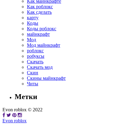
Как майнкрафте
Как роблокс
Как сделать
карту
Коды
Коды роблокс
майнкрафт
Мод
Мод майнкрафт
роблокс
робуксы
Скачать
Скачать мод
Скин
Скины майнкрафт
Читы
Метки
Evon roblox © 2022
Evon roblox