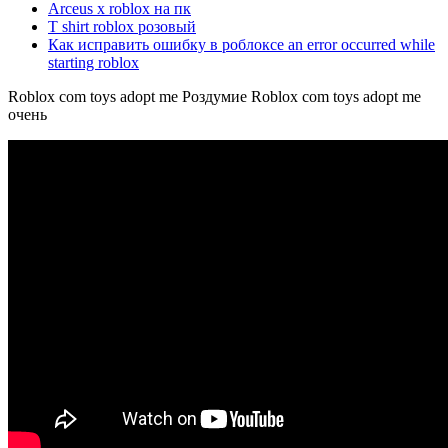
Arceus x roblox на пк
T shirt roblox розовый
Как исправить ошибку в роблоксе an error occurred while
starting roblox
Roblox com toys adopt me Роздумие Roblox com toys adopt me
очень