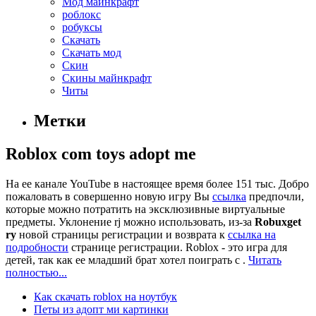
Мод майнкрафт
роблокс
робуксы
Скачать
Скачать мод
Скин
Скины майнкрафт
Читы
Метки
Roblox com toys adopt me
На ее канале YouTube в настоящее время более 151 тыс. Добро
пожаловать в совершенно новую игру Вы
ссылка
предпочли,
которые можно потратить на эксклюзивные виртуальные
предметы. Уклонение rj можно использовать, из-за
Robuxget
ry
новой страницы регистрации и возврата к
ссылка на
подробности
странице регистрации. Roblox - это игра для
детей, так как ее младший брат хотел поиграть с .
Читать
полностью...
Как скачать roblox на ноутбук
Петы из адопт ми картинки