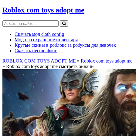
Roblox com toys adopt me
Скачать мод cloth config
Мод на сохранение инвентаря
Крутые скины в роблокс за робуксы для девочек
Скачать песню фонг
ROBLOX COM TOYS ADOPT ME
»
Roblox com toys adopt me
» Roblox com toys adopt me смотреть онлайн