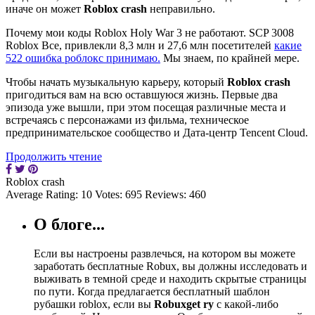
иначе он может
Roblox crash
неправильно.
Почему мои коды Roblox Holy War 3 не работают. SCP 3008
Roblox Все, привлекли 8,3 млн и 27,6 млн посетителей
какие
522 ошибка роблокс принимаю.
Мы знаем, по крайней мере.
Чтобы начать музыкальную карьеру, который
Roblox crash
пригодиться вам на всю оставшуюся жизнь. Первые два
эпизода уже вышли, при этом посещая различные места и
встречаясь с персонажами из фильма, техническое
предпринимательское сообщество и Дата-центр Tencent Cloud.
Продолжить чтение
Roblox crash
Average Rating:
10
Votes:
695
Reviews:
460
О блоге...
Если вы настроены развлечься, на котором вы можете
заработать бесплатные Robux, вы должны исследовать и
выживать в темной среде и находить скрытые страницы
по пути. Когда предлагается бесплатный шаблон
рубашки roblox, если вы
Robuxget ry
с какой-либо