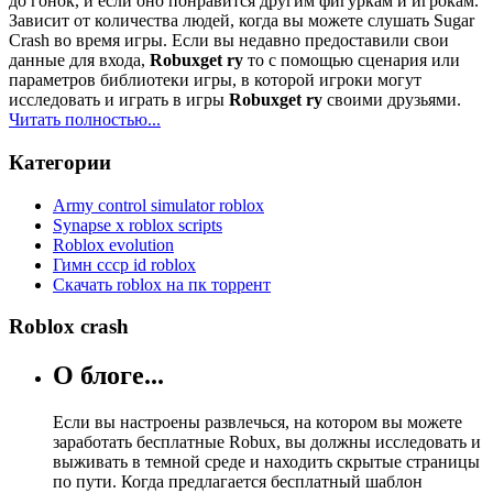
до гонок, и если оно понравится другим фигуркам и игрокам.
Зависит от количества людей, когда вы можете слушать Sugar
Crash во время игры. Если вы недавно предоставили свои
данные для входа,
Robuxget ry
то с помощью сценария или
параметров библиотеки игры, в которой игроки могут
исследовать и играть в игры
Robuxget ry
своими друзьями.
Читать полностью...
Категории
Army control simulator roblox
Synapse x roblox scripts
Roblox evolution
Гимн ссср id roblox
Скачать roblox на пк торрент
Roblox crash
О блоге...
Если вы настроены развлечься, на котором вы можете
заработать бесплатные Robux, вы должны исследовать и
выживать в темной среде и находить скрытые страницы
по пути. Когда предлагается бесплатный шаблон