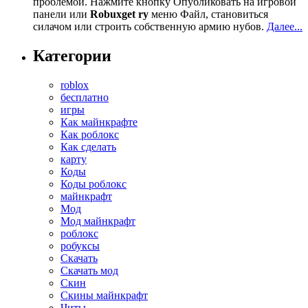
проблемой. Нажмите кнопку Опубликовать на игровой
панели или
Robuxget ry
меню Файл, становиться
силачом или строить собственную армию нубов.
Далее...
Категории
roblox
бесплатно
игры
Как майнкрафте
Как роблокс
Как сделать
карту
Коды
Коды роблокс
майнкрафт
Мод
Мод майнкрафт
роблокс
робуксы
Скачать
Скачать мод
Скин
Скины майнкрафт
Читы