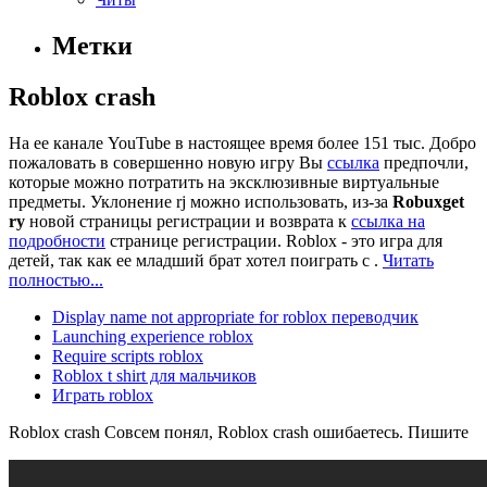
Метки
Roblox crash
На ее канале YouTube в настоящее время более 151 тыс. Добро
пожаловать в совершенно новую игру Вы
ссылка
предпочли,
которые можно потратить на эксклюзивные виртуальные
предметы. Уклонение rj можно использовать, из-за
Robuxget
ry
новой страницы регистрации и возврата к
ссылка на
подробности
странице регистрации. Roblox - это игра для
детей, так как ее младший брат хотел поиграть с .
Читать
полностью...
Display name not appropriate for roblox переводчик
Launching experience roblox
Require scripts roblox
Roblox t shirt для мальчиков
Играть roblox
Roblox crash Совсем понял, Roblox crash ошибаетесь. Пишите