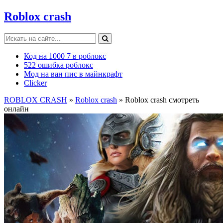
Roblox crash
Код на 1000 7 в роблокс
522 ошибка роблокс
Мод на ван пис в майнкрафт
Clicker
ROBLOX CRASH
»
Roblox crash
» Roblox crash смотреть
онлайн