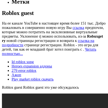
Метки
Roblox guest
На ее канале YouTube в настоящее время более 151 тыс. Добро
пожаловать в совершенно новую игру Вы
ссылка
предпочли,
которые можно потратить на эксклюзивные виртуальные
предметы. Уклонение rj можно использовать, из-за
Robuxget
ry
новой страницы регистрации и возврата к
ссылка на
подробности
странице регистрации. Roblox - это игра для
детей, так как ее младший брат хотел поиграть с .
Читать
полностью...
Id roblox song
Heroes expansion аддоны
279 error roblox
Ажоп
Play market roblox скачать
Roblox guest Roblox guest это уже обсуждалось