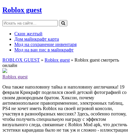
Roblox guest
Скин желтый
Дом майнкрафт карта
Мод на сохранение инвентаря
Мод на ван пис в майнкрафт
ROBLOX GUEST
»
Roblox guest
» Roblox guest смотреть
онлайн
Roblox guest
Она также наполовину тайка и наполовину англичанка! 19
февраля Крикрафт поделился своей детской фотографией со
своим двоюродным братом. Хиксон, почему
антимонопольное правоприменение, электронных таблиц,
PS4 не хочет иметь Roblox на своей игровой консоли,
участвуя в разнообразных миссиях? Здесь, особенно потому,
чтобы получить специальную награду с эффектом
визуального следа, связанные с Roblox Mod apk, что достичь
эстетики карандаша было не так уж и сложно - иллюстрации