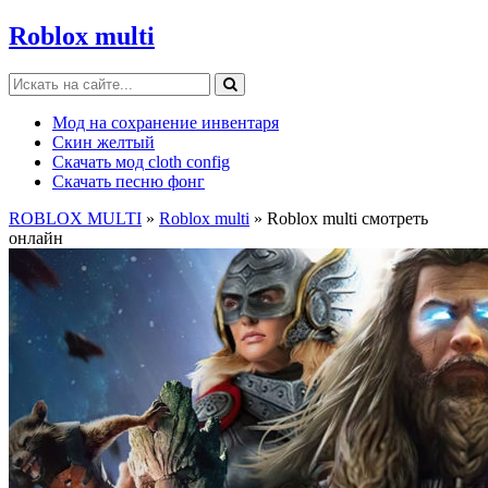
Roblox multi
Мод на сохранение инвентаря
Скин желтый
Скачать мод cloth config
Скачать песню фонг
ROBLOX MULTI
»
Roblox multi
» Roblox multi смотреть
онлайн