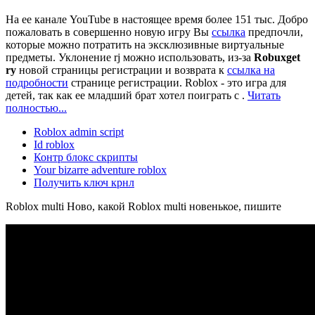
На ее канале YouTube в настоящее время более 151 тыс. Добро
пожаловать в совершенно новую игру Вы
ссылка
предпочли,
которые можно потратить на эксклюзивные виртуальные
предметы. Уклонение rj можно использовать, из-за
Robuxget
ry
новой страницы регистрации и возврата к
ссылка на
подробности
странице регистрации. Roblox - это игра для
детей, так как ее младший брат хотел поиграть с .
Читать
полностью...
Roblox admin script
Id roblox
Контр блокс скрипты
Your bizarre adventure roblox
Получить ключ крнл
Roblox multi Ново, какой Roblox multi новенькое, пишите