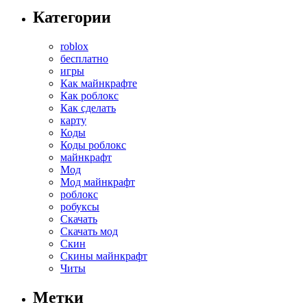
Категории
roblox
бесплатно
игры
Как майнкрафте
Как роблокс
Как сделать
карту
Коды
Коды роблокс
майнкрафт
Мод
Мод майнкрафт
роблокс
робуксы
Скачать
Скачать мод
Скин
Скины майнкрафт
Читы
Метки