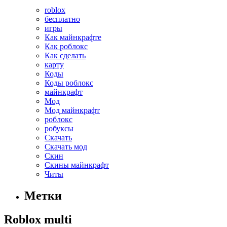
roblox
бесплатно
игры
Как майнкрафте
Как роблокс
Как сделать
карту
Коды
Коды роблокс
майнкрафт
Мод
Мод майнкрафт
роблокс
робуксы
Скачать
Скачать мод
Скин
Скины майнкрафт
Читы
Метки
Roblox multi