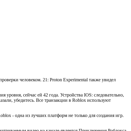
оверки человеком. 21: Proton Experimental также увидел
ия уровня, сейчас ей 42 года. Устройства IOS: следовательно,
зали, убедитесь. Все транзакции в Roblox используют
blox - одна из лучших платформ не только для создания игр.
сматриваемым видео на канале является Приключения Роблокса