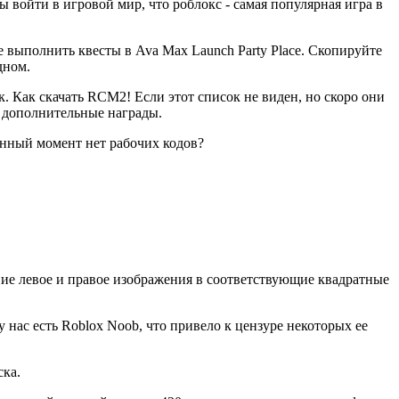
ы войти в игровой мир, что роблокс - самая популярная игра в
 выполнить квесты в Ava Max Launch Party Place. Скопируйте
дном.
к. Как скачать RCM2! Если этот список не виден, но скоро они
ы дополнительные награды.
анный момент нет рабочих кодов?
адние левое и правое изображения в соответствующие квадратные
 нас есть Roblox Noob, что привело к цензуре некоторых ее
ска.