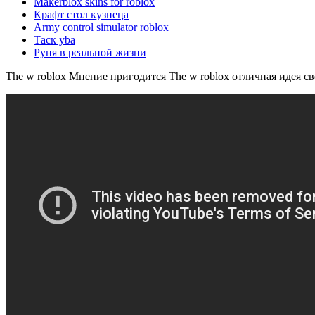
Makerblox skins for roblox
Крафт стол кузнеца
Army control simulator roblox
Таск yba
Руня в реальной жизни
The w roblox Мнение пригодится The w roblox отличная идея с