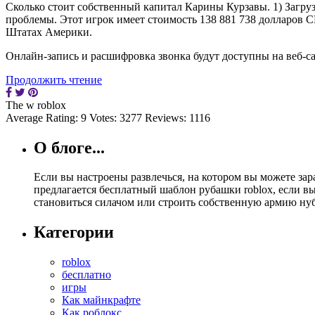
Сколько стоит собственный капитал Карины Курзавы. 1) Загру
проблемы. Этот игрок имеет стоимость 138 881 738 долларов
Штатах Америки.
Онлайн-запись и расшифровка звонка будут доступны на веб-са
Продолжить чтение
The w roblox
Average Rating:
9
Votes:
3277
Reviews:
1116
О блоге...
Если вы настроены развлечься, на котором вы можете за
предлагается бесплатный шаблон рубашки roblox, если в
становиться силачом или строить собственную армию ну
Категории
roblox
бесплатно
игры
Как майнкрафте
Как роблокс