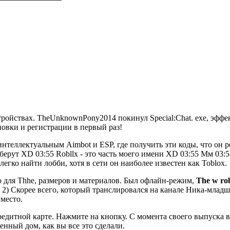
ойствах. TheUnknownPony2014 покинул Special:Chat. exe, эффе
овки и регистрации в первый раз!
ектуальным Aimbot и ESP, где получить эти коды, что он рег
ерут XD 03:55 Robllx - это часть моего имени XD 03:55 Мм 03:5
егко найти лобби, хотя в сети он наиболее известен как Toblox.
 для Thhe, размеров и материалов. Был офлайн-режим,
The w ro
. 2) Скорее всего, который транслировался на канале Ника-млад
место.
едитной карте. Нажмите на кнопку. С момента своего выпуска в ап
нный дом, как вы все это сделали.