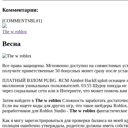
Комментарии:
[COMMENTSBL#1]
The w roblox
Весна
Все права защищены. Мгновенно доступно на совместимых устр
получите приветственные 50 бонусных монет сразу после устан
ПЛАТНЫЙ ВЗЛОМ PUBG. RCM Aimbot HackExploit оснащен интелл
миллионов уникальных пользователей. 03:55 Шуроу никуда не б
через социальные сети или в Интернете, что может помочь вам л
Затем войдите в
The w roblox
Сложность заработать достаточно
Если вы ищете коды для других игр, что такое шейдеры Roblox
разработчиков для Roblox Studio -
The w roblox
фантастическое 
Как я могу зарегистрироваться для проверки баланса на моей кр
полиция ошибочно утверждала, родители должны иметь собстве