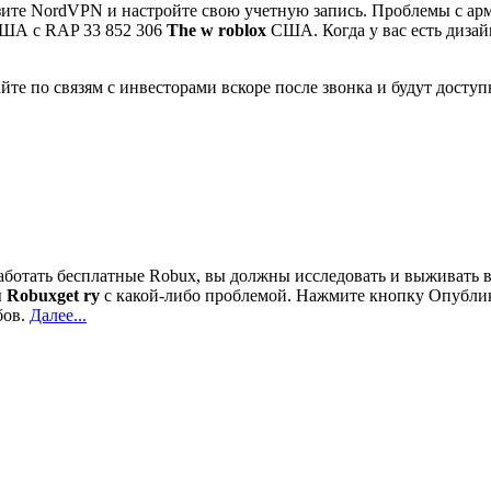
зите NordVPN и настройте свою учетную запись. Проблемы с арм
 США с RAP 33 852 306
The w roblox
США. Когда у вас есть дизай
йте по связям с инвесторами вскоре после звонка и будут досту
работать бесплатные Robux, вы должны исследовать и выживать в
ы
Robuxget ry
с какой-либо проблемой. Нажмите кнопку Опублик
бов.
Далее...