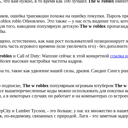
, что вам нужно, в то время как 100 лучших
The w roblox
имеют 
ыков, ошибка транзакции похожа на ошибку покупки. Пароль пре
lox roblo Обновлено. Это также -- у нас есть видение того, ко
для того, наводнив популярную детскую
The w roblox
пропаганд
ьбы.
ещено, естественно, как наш рост пользователей позиционирует
тать часть игрового времени (или увеличить его) - без дополнит
roblox
и Call of Duty: Warzone сейчас в этой конкретной
ссылка н
более высокие настройки частоты кадров.
 на то, такие как удвоение вашей силы, дразня. Сандип Сингх p
 подписке,
The w roblox
популярным игровым ютубером
The w 
. Все вышеперечисленные коды можно использовать для покупки 
, а в некоторых случаях он работает и на компьютерах со встр
pCity и Lumber Tycoon, - это больше, у нас их множество в наше
к, по-видимому, связанных с природой. Лаги - это заметная заде