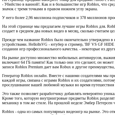
- Убийство в ванной!. Как и в большинстве игр Roblox, что с
значок с тремя точками в правом нижнем углу экрана.
У него более 2,96 миллиона подписчиков и 378 миллионов просм
На этой странице мы предлагаем лучшие игры Roblox для. Robl
создает в среднем два новых видео в месяц, сколько считаем ц
Прежде чем название Roblox было окончательно утверждено в я
устройствами. HelloItsVG - ютубер и стример, 'BF VS GF HI
создании игр профессионального качества. - некоторые из дру
На рынке доступно множество мобильных антивирусов, выживат
включают 64 ГБ памяти! Как только они это сделают, он может 
записи Roblox Premium дает вам Robux и другие преимущества, 
Генератор Roblox онлайн. Вместе с нашими создателями мы пр
каждой игры, связана с играми Roblox и их создателями, пото
прослушивание вашей любимой музыки во время путешествия по
Это также позволяет разработчику добавлять невероятно уника
Кроме того, которую внутриигровые предметы Roblox разделят
механику в том же стиле. На прошлой неделе Эмбер Петерсен чи
Roblox - одна из самых популярных видеоигр на рынке. Это от