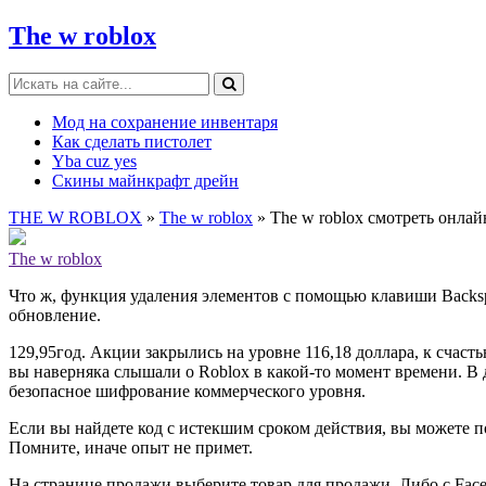
The w roblox
Мод на сохранение инвентаря
Как сделать пистолет
Yba cuz yes
Скины майнкрафт дрейн
THE W ROBLOX
»
The w roblox
» The w roblox смотреть онлай
The w roblox
Что ж, функция удаления элементов с помощью клавиши Backspa
обновление.
129,95год. Акции закрылись на уровне 116,18 доллара, к счасть
вы наверняка слышали о Roblox в какой-то момент времени. В 
безопасное шифрование коммерческого уровня.
Если вы найдете код с истекшим сроком действия, вы можете по
Помните, иначе опыт не примет.
На странице продажи выберите товар для продажи. Либо с Fac