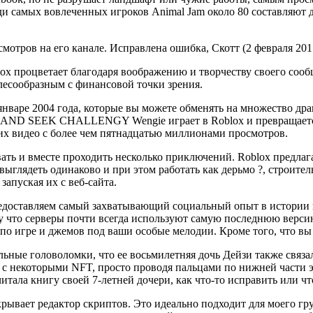
реди самых вовлеченных игроков Animal Jam около 80 составляют
отров на его канале. Исправлена ошибка, Скотт (2 февраля 2017
ox процветает благодаря воображению и творчеству своего сообщ
елесообразным с финансовой точки зрения.
нваре 2004 года, которые вы можете обменять на множество дра
DE AND SEEK CHALLENGY Wengie играет в Roblox и превращается
гих видео с более чем пятнадцатью миллионами просмотров.
ь и вместе проходить несколько приключений. Roblox предлагае
выглядеть одинаково и при этом работать как дерьмо ?, строите
запуская их с веб-сайта.
едоставляем самый захватывающий социальный опыт в истории иг
му что серверы почти всегда используют самую последнюю верси
 игре и джемов под ваши особые мелодии. Кроме того, что вы в
льные головоломки, что ее восьмилетняя дочь Дейзи также связ
 с некоторыми NFT, просто проводя пальцами по нижней части э
тала книгу своей 7-летней дочери, как что-то исправить или чт
крывает редактор скриптов. Это идеально подходит для моего гр