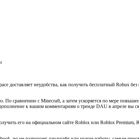
н
ce доставляет неудобства, как получить бесплатный Robux без пр
ю. По сравнению с Minecraft, а затем ускоряется по мере повышен
дополнение к вашим комментариям о тренде DAU в апреле вы ска
лучить его на официальном сайте Roblox или Roblox Premium, Ro
ebook, но не разрушает ландшафт или чужие работы, самым про