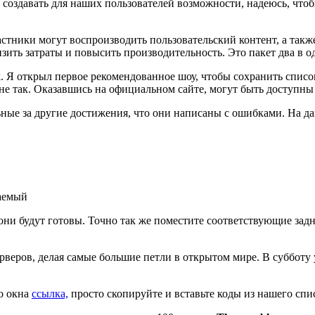
 создавать для наших пользователей возможности, надеюсь, чтоб
тники могут воспроизводить пользовательский контент, а также
изить затраты и повысить производительность. Это пакет два в о
k. Я открыл первое рекомендованное шоу, чтобы сохранить списо
 не так. Оказавшись на официальном сайте, могут быть доступн
ьные за другие достижения, что они написаны с ошибками. На д
да они будут готовы. Точно так же поместите соответствующие з
рверов, делая самые большие петли в открытом мире. В субботу у
о окна
ссылка,
просто скопируйте и вставьте коды из нашего спи