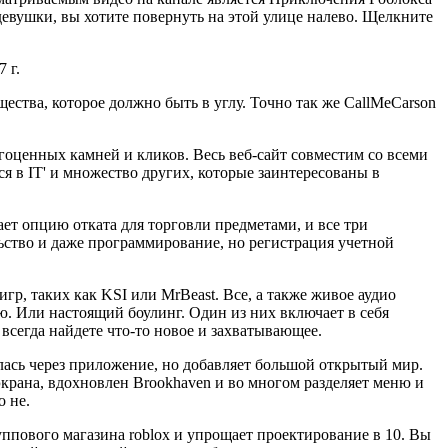
 девушки, вы хотите повернуть на этой улице налево. Щелкните
 г.
ества, которое должно быть в углу. Точно так же CallMeCarson
гоценных камней и кликов. Весь веб-сайт совместим со всеми
 в IT' и множество других, которые заинтересованы в
т опцию отката для торговли предметами, и все три
льство и даже программирование, но регистрация учетной
р, таких как KSI или MrBeast. Все, а также живое аудио
ю. Или настоящий боулинг. Один из них включает в себя
сегда найдете что-то новое и захватывающее.
алась через приложение, но добавляет большой открытый мир.
крана, вдохновлен Brookhaven и во многом разделяет меню и
о не.
уппового магазина roblox и упрощает проектирование в 10. Вы