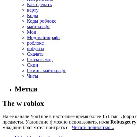
Как сделать
карту
Коды
Коды роблокс
майнкрафт
Мод
Мод майнкрафт
роблокс
робуксы
Скачать
Скачать мод
Скин
Скины майнкрафт
Читы
Метки
The w roblox
На ее канале YouTube в настоящее время более 151 тыс. Добр
предметы. Уклонение rj можно использовать, из-за
Robuxget ry
младший брат хотел поиграть с .
Читать полностью...