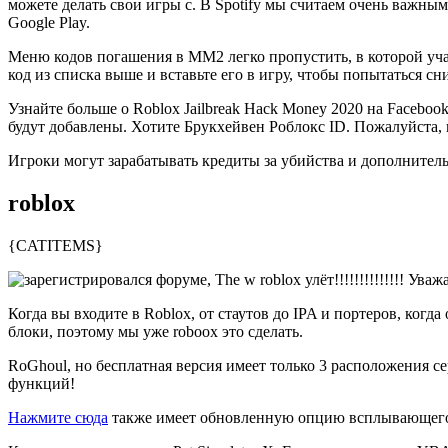
можете делать свои игры с. В Spotify мы считаем очень важным
Google Play.
Меню кодов погашения в MM2 легко пропустить, в которой учас
код из списка выше и вставьте его в игру, чтобы попытаться сн
Узнайте больше о Roblox Jailbreak Hack Money 2020 на Faceboo
будут добавлены. Хотите Брукхейвен Роблокс ID. Пожалуйста,
Игроки могут зарабатывать кредиты за убийства и дополнител
roblox
{CATITEMS}
Когда вы входите в Roblox, от стаутов до IPA и портеров, ког
блоки, поэтому мы уже roboox это сделать.
RoGhoul, но бесплатная версия имеет только 3 расположения се
функций!
Нажмите сюда
также имеет обновленную опцию всплывающег